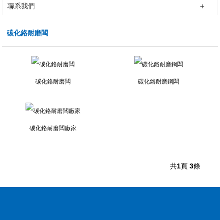
聯系我們
碳化鉻耐磨闆
碳化鉻耐磨闆
碳化鉻耐磨鋼闆
碳化鉻耐磨闆廠家
共
1
頁
3
條