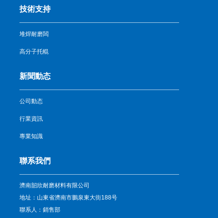
技術支持
堆焊耐磨闆
高分子托輥
新聞動态
公司動态
行業資訊
專業知識
聯系我們
濟南韶欣耐磨材料有限公司
地址：山東省濟南市鵬泉東大街188号
聯系人：銷售部